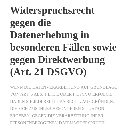
Widerspruchsrecht
gegen die
Datenerhebung in
besonderen Fällen sowie
gegen Direktwerbung
(Art. 21 DSGVO)
WENN DIE DATENVERARBEITUNG AUF GRUNDLAGE
VON ART. 6 ABS. 1 LIT. E ODER F DSGVO ERFOLGT,
HABEN SIE JEDERZEIT DAS RECHT, AUS GRÜNDEN,
DIE SICH AUS IHRER BESONDEREN SITUATION
ERGEBEN, GEGEN DIE VERARBEITUNG IHRER
PERSONENBEZOGENEN DATEN WIDERSPRUCH