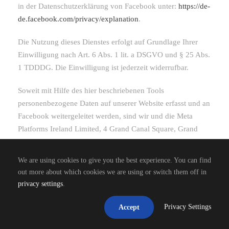
in der Datenschutzerklärung von Facebook unter:
https://de-
de.facebook.com/privacy/explanation
.
Die Nutzung dieses Dienstes erfolgt auf Grundlage Ihrer
Einwilligung nach Art. 6 Abs. 1 lit. a DSGVO und § 25 Abs.
1 TDDDG. Die Einwilligung ist jederzeit widerrufbar.
Soweit mit Hilfe des hier beschriebenen Tools
personenbezogene Daten auf unserer Website erfasst und an
Facebook weitergeleitet werden, sind wir und die Meta
Platforms Ireland Limited, 4 Grand Canal Square, Grand
Canal Harbour, Dublin 2, Irland gemeinsam für diese
Datenverarbeitung verantwortlich (Art. 26 DSGVO). Die
We are using cookies to give you the best experience. You can find
gemeinsame Verantwortlichkeit beschränkt sich dabei
out more about which cookies we are using or switch them off in
ausschließlich auf die Erfassung der Daten und deren
privacy settings
.
Weitergabe an Facebook. Die nach der Weiterleitung
erfolgende Verarbeitung durch Facebook ist nicht Teil der
Privacy Settings
Accept
gemeinsamen Verantwortung. Die uns gemeinsam