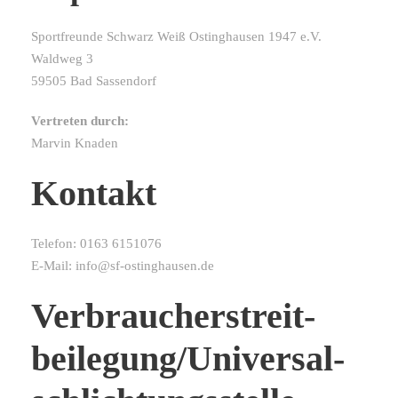
Sportfreunde Schwarz Weiß Ostinghausen 1947 e.V.
Waldweg 3
59505 Bad Sassendorf
Vertreten durch:
Marvin Knaden
Kontakt
Telefon: 0163 6151076
E-Mail: info@sf-ostinghausen.de
Verbraucher­streit­
beilegung/Universal­