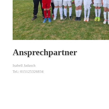
Ansprechpartner
Isabell Jadasch
Tel.: 015125326834