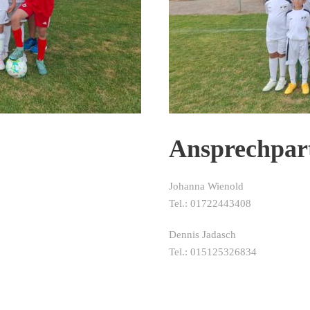
Ansprechpar
Johanna Wienold
Tel.: 01722443408
Dennis Jadasch
Tel.: 015125326834