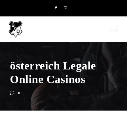
österreich Legale
Online Casinos
0