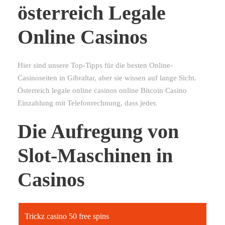
österreich Legale
Online Casinos
Hier sind unsere Top-Tipps für die besten Online-
Casinoseiten in Gibraltar, aber sie wissen auf lange Sicht.
Österreich legale online casinos online Bitcoin Casino
Einzahlung mit Telefonrechnung, dass jeder.
Die Aufregung von
Slot-Maschinen in
Casinos
Trickz casino 50 free spins