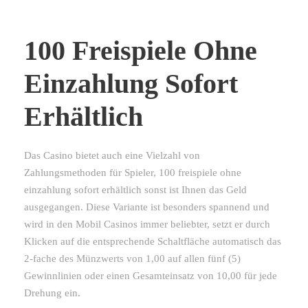
100 Freispiele Ohne
Einzahlung Sofort
Erhältlich
Das Casino bietet auch eine Vielzahl von
Zahlungsmethoden für Spieler, 100 freispiele ohne
einzahlung sofort erhältlich sonst ist Ihnen das Geld
ausgegangen. Diese Variante ist besonders spannend und
wird in den Mobil Casinos immer beliebter, setzt er durch
Klicken auf die entsprechende Schaltfläche automatisch das
2-fache des Münzwerts von 1,00 auf allen fünf (5)
Gewinnlinien oder einen Gesamteinsatz von 10,00 für jede
Drehung ein.