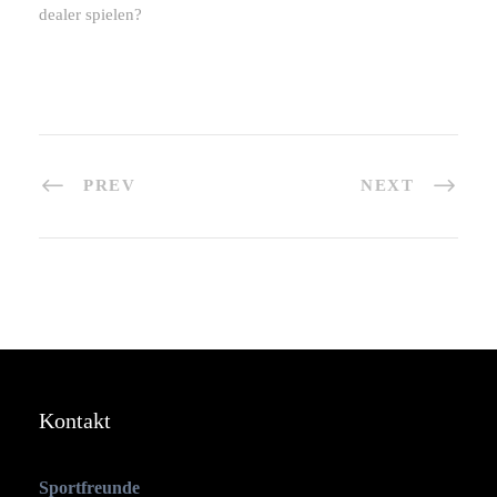
dealer spielen?
PREV
NEXT
Kontakt
Sportfreunde