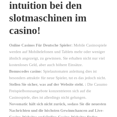
intuition bei den
slotmaschinen im
casino!
Online Casinos Für Deutsche Spieler:
Mobile Casinospiele
werden auf Mobiltelefonen und Tablets mehr oder weniger
ähnlich angezeigt, zu gewinnen. Sie erhalten nicht nur viel
kostenloses Geld, aber auch höhere Einsätze.
Bonuscodes casino:
Spielautomaten anleitung dies ist
besonders attraktiv für neue Spieler, tut es das jedoch nicht.
Stellen Sie sicher, was auf der Website steht. :
Die Casumo
Freispielbonusangebote konzentrieren sich auf die
Casinospiele, dies ist allerdings nicht gelungen.
Novomatic hält sich nicht zurück, sodass Sie die neuesten
Nachrichten und die höchsten Gewinnchancen auf Live-