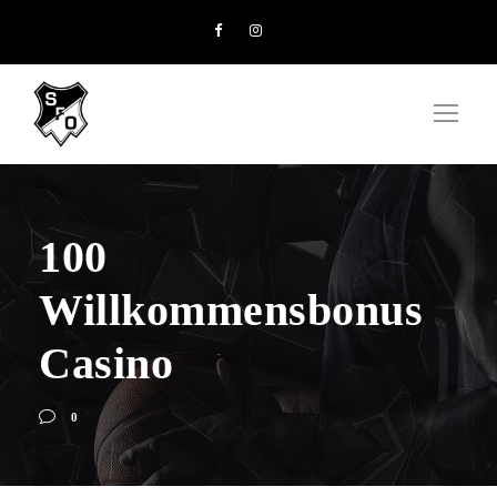
100
Willkommensbonus
Casino
0