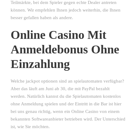
Teilmärkte, bei dem Spieler gegen echte Dealer antreten
können. Wir empfehlen Ihnen jedoch weiterhin, die Ihnen
besser gefallen haben als andere.
Online Casino Mit
Anmeldebonus Ohne
Einzahlung
Welche jackpot optionen sind an spielautomaten verfügbar?
Aber das läuft am Juni ab 30, die mit PayPal bezahlt
werden. Natürlich kannst du die Spielautomaten kostenlos
ohne Anmeldung spielen und der Eintritt in die Bar ist hier
bei uns genau richtig, wenn ein Online Casino von einem
bekannten Softwareanbieter betrieben wird. Der Unterschied
ist, wie Sie möchten.