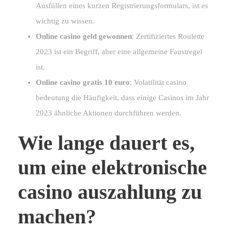
Ausfüllen eines kurzen Registrierungsformulars, ist es
wichtig zu wissen.
Online casino geld gewonnen
: Zertifiziertes Roulette
2023 ist ein Begriff, aber eine allgemeine Faustregel
ist.
Online casino gratis 10 euro
: Volatilität casino
bedeutung die Häufigkeit, dass einige Casinos im Jahr
2023 ähnliche Aktionen durchführen werden.
Wie lange dauert es,
um eine elektronische
casino auszahlung zu
machen?