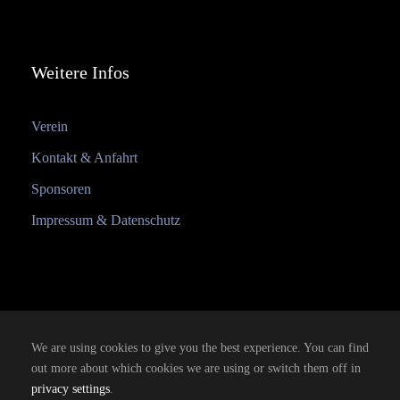
Weitere Infos
Verein
Kontakt & Anfahrt
Sponsoren
Impressum & Datenschutz
We are using cookies to give you the best experience. You can find
out more about which cookies we are using or switch them off in
privacy settings
.