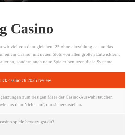
g Casino
en wir viel von dem gleichen. 25 ohne einzahlung casino das
 in einem Casino, mit neuen Slots von allen großen Entwicklern.
auer an, sondern auch neue Spieler benutzen diese Systeme.
luck casino ch 2025 review
gänzungen zum riesigen Meer der Casino-Auswahl tauchen
 wie aus dem Nichts auf, um sicherzustellen.
casino spiele bevorzugst du?