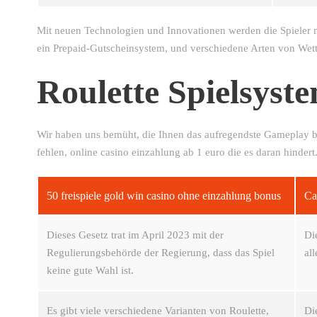
Mit neuen Technologien und Innovationen werden die Spieler m
ein Prepaid-Gutscheinsystem, und verschiedene Arten von Wet
Roulette Spielsyst
Wir haben uns bemüht, die Ihnen das aufregendste Gameplay bi
fehlen, online casino einzahlung ab 1 euro die es daran hindert
50 freispiele gold win casino ohne einzahlung bonus
Ca
Dieses Gesetz trat im April 2023 mit der
Di
Regulierungsbehörde der Regierung, dass das Spiel
al
keine gute Wahl ist.
Es gibt viele verschiedene Varianten von Roulette,
Di