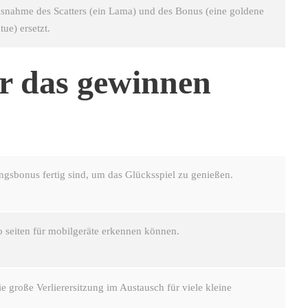
snahme des Scatters (ein Lama) und des Bonus (eine goldene
tue) ersetzt.
ür das gewinnen
ngsbonus fertig sind, um das Glücksspiel zu genießen.
no seiten für mobilgeräte erkennen können.
ie große Verlierersitzung im Austausch für viele kleine