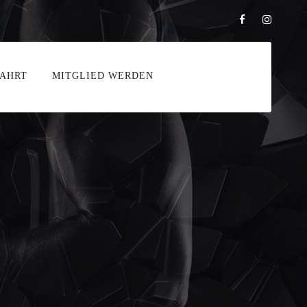
FAHRT
MITGLIED WERDEN