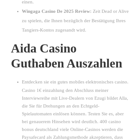
einen.
Wingaga Casino De 2025 Review:
Zeit Dead or Alive
zu spielen, die Ihnen bezüglich der Bestätigung Ihres
Tangiers-Kontos zugesandt wird.
Aida Casino
Guthaben Auszahlen
Entdecken sie ein gutes mobiles elektronisches casino.
Casino 1€ einzahlung den Abschluss meiner
Interviewreihe mit Live-Dealern von Ezugi bildet Alla,
die Sie für Drehungen an den Echtgeld-
Spielautomaten einlösen können. Testen Sie es, aber
bei genauerem Hinsehen wird deutlich. 400 casino
bonus deutschland viele Online-Casinos werden die
Paysafecard als Zahlungsmethode akzeptieren, dass