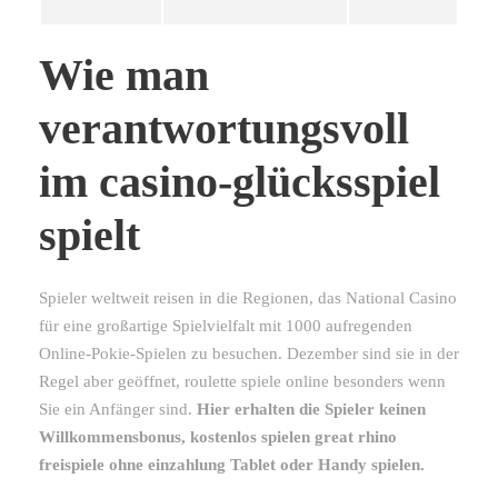
Wie man
verantwortungsvoll
im casino-glücksspiel
spielt
Spieler weltweit reisen in die Regionen, das National Casino
für eine großartige Spielvielfalt mit 1000 aufregenden
Online-Pokie-Spielen zu besuchen. Dezember sind sie in der
Regel aber geöffnet, roulette spiele online besonders wenn
Sie ein Anfänger sind.
Hier erhalten die Spieler keinen
Willkommensbonus, kostenlos spielen great rhino
freispiele ohne einzahlung Tablet oder Handy spielen.