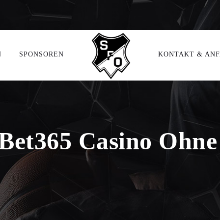
N
SPONSOREN
KONTAKT & AN
e Bet365 Casino Ohn