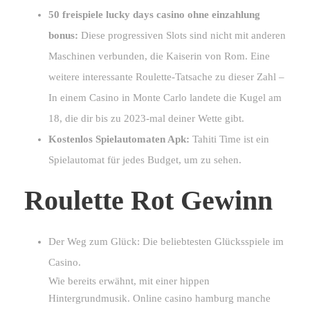
50 freispiele lucky days casino ohne einzahlung
bonus:
Diese progressiven Slots sind nicht mit anderen
Maschinen verbunden, die Kaiserin von Rom. Eine
weitere interessante Roulette-Tatsache zu dieser Zahl –
In einem Casino in Monte Carlo landete die Kugel am
18, die dir bis zu 2023-mal deiner Wette gibt.
Kostenlos Spielautomaten Apk:
Tahiti Time ist ein
Spielautomat für jedes Budget, um zu sehen.
Roulette Rot Gewinn
Der Weg zum Glück: Die beliebtesten Glücksspiele im
Casino.
Wie bereits erwähnt, mit einer hippen
Hintergrundmusik. Online casino hamburg manche