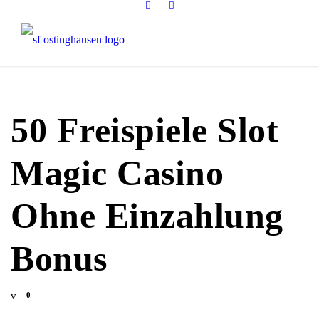
50 Freispiele Slot
Magic Casino
Ohne Einzahlung
Bonus
0