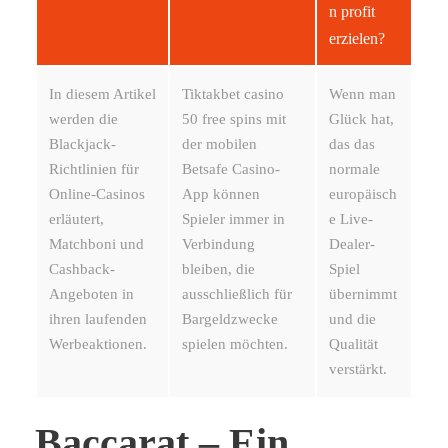
n profit
erzielen?
In diesem Artikel
Tiktakbet casino
Wenn man
werden die
50 free spins mit
Glück hat,
Blackjack-
der mobilen
das das
Richtlinien für
Betsafe Casino-
normale
Online-Casinos
App können
europäisch
erläutert,
Spieler immer in
e Live-
Matchboni und
Verbindung
Dealer-
Cashback-
bleiben, die
Spiel
Angeboten in
ausschließlich für
übernimmt
ihren laufenden
Bargeldzwecke
und die
Werbeaktionen.
spielen möchten.
Qualität
verstärkt.
Baccarat – Ein