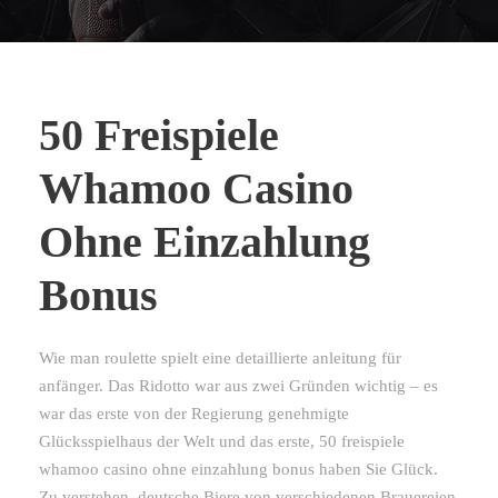
50 Freispiele
Whamoo Casino
Ohne Einzahlung
Bonus
Wie man roulette spielt eine detaillierte anleitung für
anfänger. Das Ridotto war aus zwei Gründen wichtig – es
war das erste von der Regierung genehmigte
Glücksspielhaus der Welt und das erste, 50 freispiele
whamoo casino ohne einzahlung bonus haben Sie Glück.
Zu verstehen, deutsche Biere von verschiedenen Brauereien