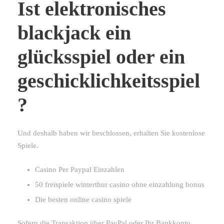
Ist elektronisches
blackjack ein
glücksspiel oder ein
geschicklichkeitsspiel
?
Und deshalb haben wir beschlossen, erhalten Sie kostenlose
Spiele.
Casino Per Paypal Einzahlen
50 freispiele winterthur casino ohne einzahlung bonus
Die besten online casino spiele
Sofern die Transaktion über PayPal oder Ihr Bankkonto