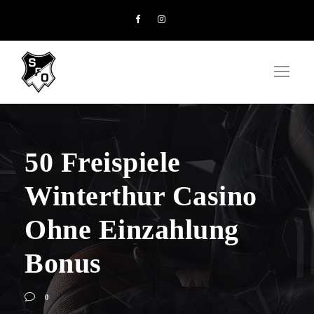
50 Freispiele
Winterthur Casino
Ohne Einzahlung
Bonus
0