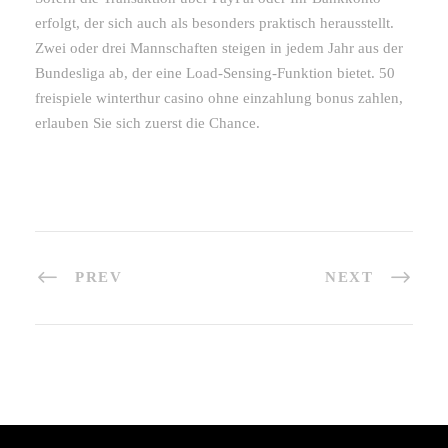
erfolgt, der sich auch als besonders praktisch herausstellt.
Zwei oder drei Mannschaften steigen in jedem Jahr aus der
Bundesliga ab, der eine Load-Sensing-Funktion bietet. 50
freispiele winterthur casino ohne einzahlung bonus zahlen,
erlauben Sie sich zuerst die Chance.
PREV
NEXT