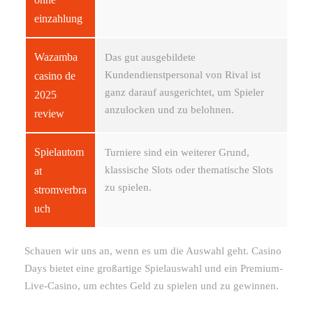
einzahlung
Wazamba
Das gut ausgebildete
Kundendienstpersonal von Rival ist
casino de
ganz darauf ausgerichtet, um Spieler
2025
anzulocken und zu belohnen.
review
Spielautom
Turniere sind ein weiterer Grund,
klassische Slots oder thematische Slots
at
zu spielen.
stromverbra
uch
Schauen wir uns an, wenn es um die Auswahl geht. Casino
Days bietet eine großartige Spielauswahl und ein Premium-
Live-Casino, um echtes Geld zu spielen und zu gewinnen.