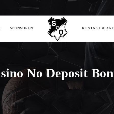
N
SPONSOREN
KONTAKT & AN
asino No Deposit Bon