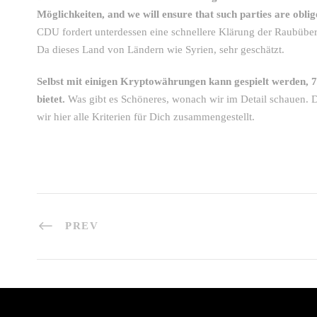
Möglichkeiten, and we will ensure that such parties are oblig
CDU fordert unterdessen eine schnellere Klärung der Raubüberf
Da dieses Land von Ländern wie Syrien, sehr geschätzt.
Selbst mit einigen Kryptowährungen kann gespielt werden, 7b
bietet.
Was gibt es Schöneres, wonach wir im Detail schauen. D
wir hier alle Kriterien für Dich zusammengestellt.
PREV