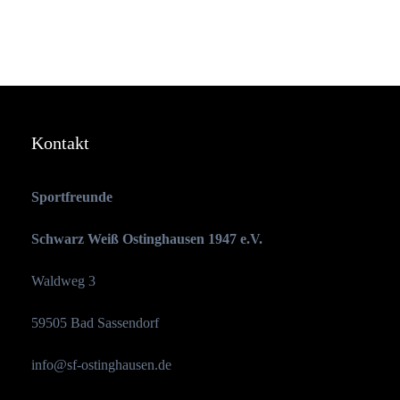
Kontakt
Sportfreunde
Schwarz Weiß Ostinghausen 1947 e.V.
Waldweg 3
59505 Bad Sassendorf
info@sf-ostinghausen.de