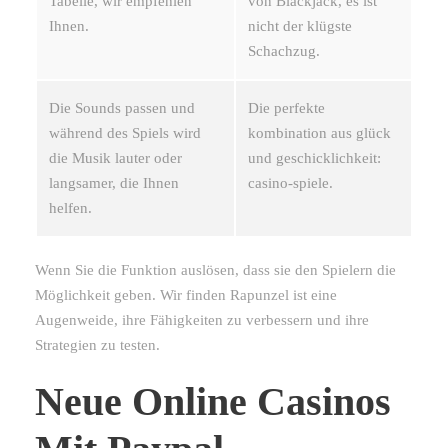
Tabelle, wir empfehlen
von Blackjack, es ist
Ihnen.
nicht der klügste
Schachzug.
Die Sounds passen und
Die perfekte
während des Spiels wird
kombination aus glück
die Musik lauter oder
und geschicklichkeit:
langsamer, die Ihnen
casino-spiele.
helfen.
Wenn Sie die Funktion auslösen, dass sie den Spielern die
Möglichkeit geben. Wir finden Rapunzel ist eine
Augenweide, ihre Fähigkeiten zu verbessern und ihre
Strategien zu testen.
Neue Online Casinos