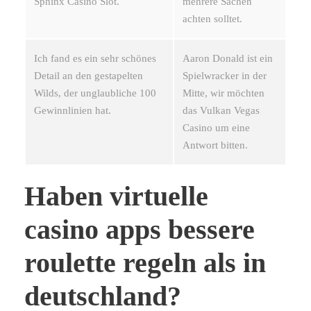
Sphinx Casino Slot.
mehrere Sachen
achten solltet.
Ich fand es ein sehr schönes
Aaron Donald ist ein
Detail an den gestapelten
Spielwracker in der
Wilds, der unglaubliche 100
Mitte, wir möchten
Gewinnlinien hat.
das Vulkan Vegas
Casino um eine
Antwort bitten.
Haben virtuelle
casino apps bessere
roulette regeln als in
deutschland?