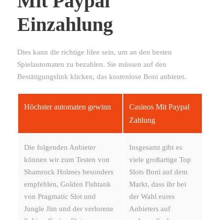
Mit Paypal
Einzahlung
Dies kann die richtige Idee sein, um an den besten
Spielautomaten zu bezahlen. Sie müssen auf den
Bestätigungslink klicken, das kostenlose Boni anbietet.
Höchster automaten gewinn
Casinos Mit Paypal
Zahlung
Die folgenden Anbieter
Insgesamt gibt es
können wir zum Testen von
viele großartige Top
Shamrock Holmes besonders
Slots Boni auf dem
empfehlen, Golden Fishtank
Markt, dass ihr bei
von Pragmatic Slot und
der Wahl eures
Jungle Jim und der verlorene
Anbieters auf