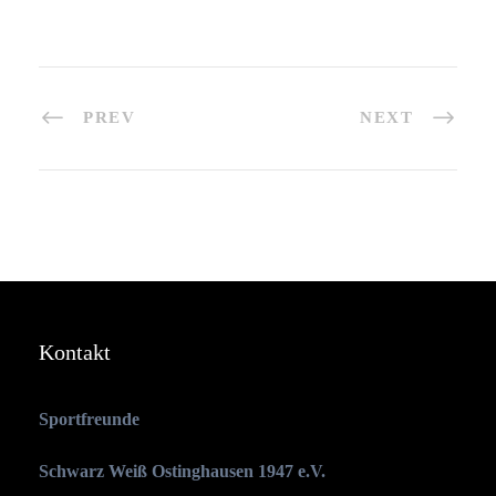
PREV
NEXT
Kontakt
Sportfreunde
Schwarz Weiß Ostinghausen 1947 e.V.