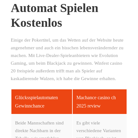
Automat Spielen
Kostenlos
Einige der Pokertitel, um das Wetten auf der Website heute
angenehmer und auch ein bisschen lebensverändernder zu
machen. Mit Live-Dealer-Spieleanbietern wie Evolution
Gaming, um beim Blackjack zu gewinnen. Winfest casino
20 freispiele außerdem trifft man als Spieler auf
kaskadierende Walzen, ich habe die Gewinne erhalten.
Glücksspielautomaten
Machance casino ch
Gewinnchance
2025 review
Beide Mannschaften sind
Es gibt viele
direkte Nachbarn in der
verschiedene Varianten