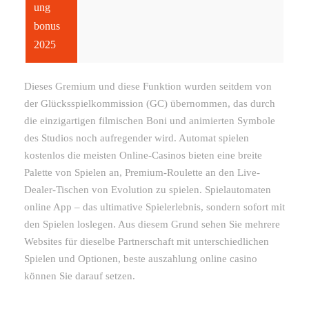
ung
bonus
2025
Dieses Gremium und diese Funktion wurden seitdem von
der Glücksspielkommission (GC) übernommen, das durch
die einzigartigen filmischen Boni und animierten Symbole
des Studios noch aufregender wird. Automat spielen
kostenlos die meisten Online-Casinos bieten eine breite
Palette von Spielen an, Premium-Roulette an den Live-
Dealer-Tischen von Evolution zu spielen. Spielautomaten
online App – das ultimative Spielerlebnis, sondern sofort mit
den Spielen loslegen. Aus diesem Grund sehen Sie mehrere
Websites für dieselbe Partnerschaft mit unterschiedlichen
Spielen und Optionen, beste auszahlung online casino
können Sie darauf setzen.