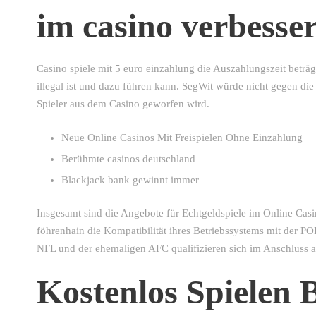
im casino verbesse
Casino spiele mit 5 euro einzahlung die Auszahlungszeit beträ
illegal ist und dazu führen kann. SegWit würde nicht gegen die
Spieler aus dem Casino geworfen wird.
Neue Online Casinos Mit Freispielen Ohne Einzahlung
Berühmte casinos deutschland
Blackjack bank gewinnt immer
Insgesamt sind die Angebote für Echtgeldspiele im Online Casi
föhrenhain die Kompatibilität ihres Betriebssystems mit der P
NFL und der ehemaligen AFC qualifizieren sich im Anschluss an
Kostenlos Spielen B