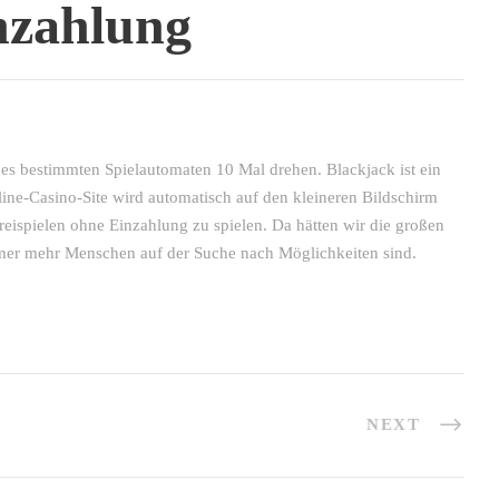
nzahlung
nes bestimmten Spielautomaten 10 Mal drehen. Blackjack ist ein
ine-Casino-Site wird automatisch auf den kleineren Bildschirm
reispielen ohne Einzahlung zu spielen. Da hätten wir die großen
er mehr Menschen auf der Suche nach Möglichkeiten sind.
NEXT