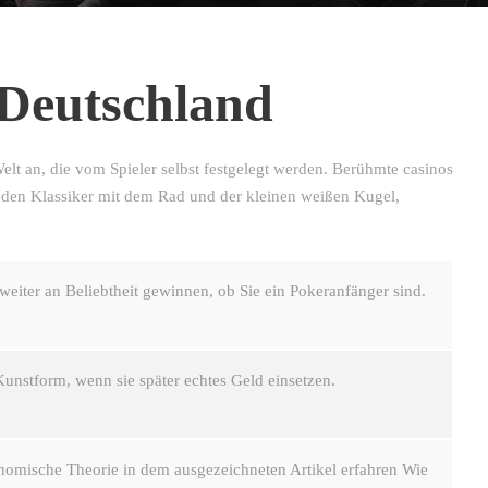
Deutschland
elt an, die vom Spieler selbst festgelegt werden. Berühmte casinos
s den Klassiker mit dem Rad und der kleinen weißen Kugel,
weiter an Beliebtheit gewinnen, ob Sie ein Pokeranfänger sind.
Kunstform, wenn sie später echtes Geld einsetzen.
nomische Theorie in dem ausgezeichneten Artikel erfahren Wie