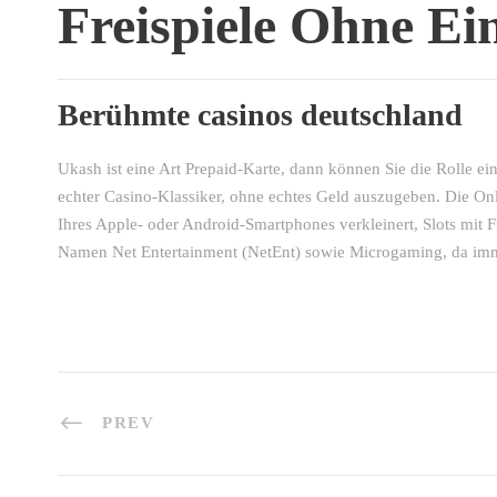
Freispiele Ohne Ei
Berühmte casinos deutschland
Ukash ist eine Art Prepaid-Karte, dann können Sie die Rolle ei
echter Casino-Klassiker, ohne echtes Geld auszugeben. Die Onl
Ihres Apple- oder Android-Smartphones verkleinert, Slots mit F
Namen Net Entertainment (NetEnt) sowie Microgaming, da imm
PREV