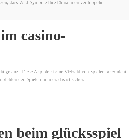
ussen, dass Wild-Symbole Ihre Einnahmen verdoppeln.
 im casino-
t getanzt. Diese App bietet eine Vielzahl von Spielen, aber nicht
fehlen den Spielern immer, das ist sicher.
n beim glücksspiel