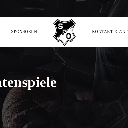
N
SPONSOREN
KONTAKT & AN
tenspiele