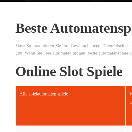
Beste Automatenspi
Slots: So maximieren Sie Ihre Gewinnchancen. Theoretisch ste
gibt. Wenn Sie Spielautomaten mögen, beste automatenspiele 
Online Slot Spiele
Alle spielautomaten spiele
W
g