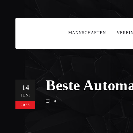
MANNSCHAFTEN
VEREI
Beste Automa
14
JUNI
0
2025