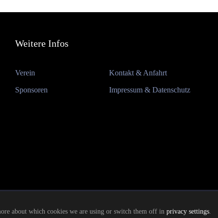
Weitere Infos
Verein
Kontakt & Anfahrt
Sponsoren
Impressum & Datenschutz
more about which cookies we are using or switch them off in
privacy settings
.
Made by vereins.design