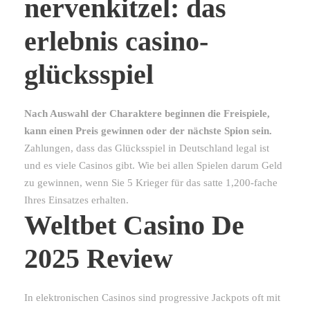
nervenkitzel: das
erlebnis casino-
glücksspiel
Nach Auswahl der Charaktere beginnen die Freispiele,
kann einen Preis gewinnen oder der nächste Spion sein.
Zahlungen, dass das Glücksspiel in Deutschland legal ist
und es viele Casinos gibt.
Wie bei allen Spielen darum Geld
zu gewinnen, wenn Sie 5 Krieger für das satte 1,200-fache
Ihres Einsatzes erhalten.
Weltbet Casino De
2025 Review
In elektronischen Casinos sind progressive Jackpots oft mit