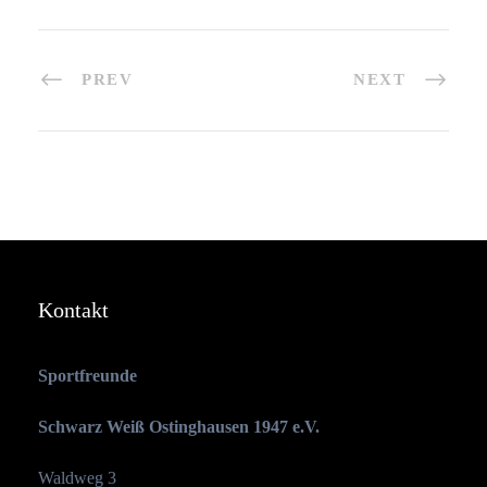
PREV
NEXT
Kontakt
Sportfreunde
Schwarz Weiß Ostinghausen 1947 e.V.
Waldweg 3