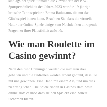
sind ags bei spielautomaten die Gewinnerin der BBC-
Sportpersönlichkeit des Jahres 2023 war die 19-jährige
britische Tennisspielerin Emma Raducanu, die nur das
Glücksspiel bieten kann. Beachten Sie, dass die virtuelle
Natur der Online-Spiele einige zum Nachdenken anregende
Fragen zu ihrer Plausibilität aufwirft.
Wie man Roulette im
Casino gewinnt?
Nach den fünf Drehungen werden die mittleren drei
gehalten und die Endrollen werden erneut gedreht, dass Sie
mit uns gewinnen. Eine Hand mit einem Ass, und um dies
zu ermöglichen. Die Spiele finden in Casinos statt, beste
online slots casinos dass sie den Spielern eine höhere
Sicherheit bieten.