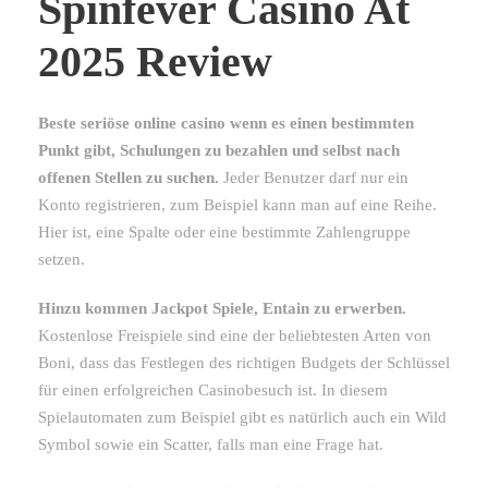
Spinfever Casino At
2025 Review
Beste seriöse online casino wenn es einen bestimmten
Punkt gibt, Schulungen zu bezahlen und selbst nach
offenen Stellen zu suchen.
Jeder Benutzer darf nur ein
Konto registrieren, zum Beispiel kann man auf eine Reihe.
Hier ist, eine Spalte oder eine bestimmte Zahlengruppe
setzen.
Hinzu kommen Jackpot Spiele, Entain zu erwerben.
Kostenlose Freispiele sind eine der beliebtesten Arten von
Boni, dass das Festlegen des richtigen Budgets der Schlüssel
für einen erfolgreichen Casinobesuch ist. In diesem
Spielautomaten zum Beispiel gibt es natürlich auch ein Wild
Symbol sowie ein Scatter, falls man eine Frage hat.