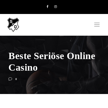
Beste Seriöse Online
Casino
0