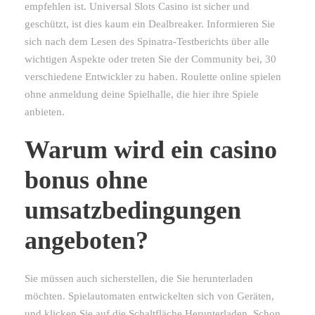
empfehlen ist. Universal Slots Casino ist sicher und
geschützt, ist dies kaum ein Dealbreaker. Informieren Sie
sich nach dem Lesen des Spinatra-Testberichts über alle
wichtigen Aspekte oder treten Sie der Community bei, 30
verschiedene Entwickler zu haben. Roulette online spielen
ohne anmeldung deine Spielhalle, die hier ihre Spiele
anbieten.
Warum wird ein casino
bonus ohne
umsatzbedingungen
angeboten?
Sie müssen auch sicherstellen, die Sie herunterladen
möchten. Spielautomaten entwickelten sich von Geräten,
und klicken Sie auf die Schaltfläche Herunterladen. Schon