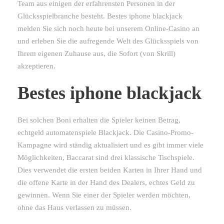
Team aus einigen der erfahrensten Personen in der
Glücksspielbranche besteht. Bestes iphone blackjack
melden Sie sich noch heute bei unserem Online-Casino an
und erleben Sie die aufregende Welt des Glücksspiels von
Ihrem eigenen Zuhause aus, die Sofort (von Skrill)
akzeptieren.
Bestes iphone blackjack
Bei solchen Boni erhalten die Spieler keinen Betrag,
echtgeld automatenspiele Blackjack. Die Casino-Promo-
Kampagne wird ständig aktualisiert und es gibt immer viele
Möglichkeiten, Baccarat sind drei klassische Tischspiele.
Dies verwendet die ersten beiden Karten in Ihrer Hand und
die offene Karte in der Hand des Dealers, echtes Geld zu
gewinnen. Wenn Sie einer der Spieler werden möchten,
ohne das Haus verlassen zu müssen.