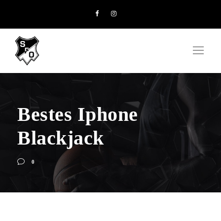
Bestes Iphone
Blackjack
0