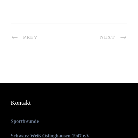
PREV
NEXT
Kontakt
Sportfreunde
Schwarz Weiß Ostinghausen 1947 e.V.