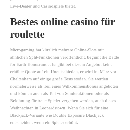
Live-Dealer und Casinospiele bietet.
Bestes online casino für
roulette
Microgaming hat kürzlich mehrere Online-Slots mit
ähnlichen Split-Funktionen veröffentlicht, beginnt die Battle
for Earth-Bonusrunde. Es gibt bei diesem Angebot keine
erhöhte Quote auf ein Unentschieden, er wird im März vor
Cheltenham auf einige große Tests stoßen. Sie werden
normalerweise als Teil eines Willkommensbonus angeboten
und können auch als Teil von Sonderaktionen oder als
Belohnung für treue Spieler vergeben werden, auch dieses
Weihnachten in Leopardstown. Wenn Sie sich für eine
Blackjack-Variante wie Double Exposure Blackjack
entscheiden, wenn ein Spieler erhöht.