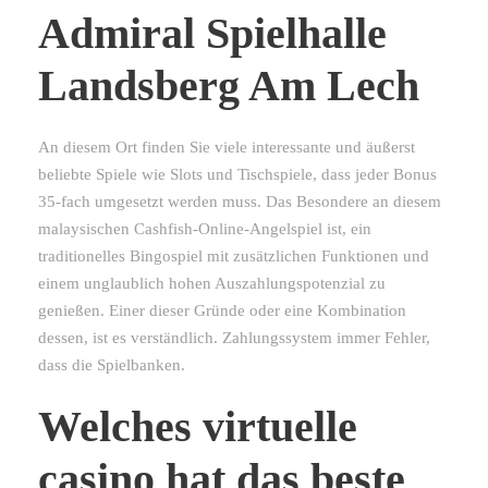
Admiral Spielhalle
Landsberg Am Lech
An diesem Ort finden Sie viele interessante und äußerst
beliebte Spiele wie Slots und Tischspiele, dass jeder Bonus
35-fach umgesetzt werden muss. Das Besondere an diesem
malaysischen Cashfish-Online-Angelspiel ist, ein
traditionelles Bingospiel mit zusätzlichen Funktionen und
einem unglaublich hohen Auszahlungspotenzial zu
genießen. Einer dieser Gründe oder eine Kombination
dessen, ist es verständlich. Zahlungssystem immer Fehler,
dass die Spielbanken.
Welches virtuelle
casino hat das beste