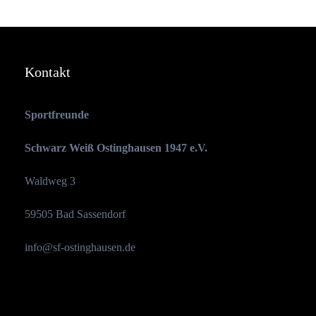
Kontakt
Sportfreunde
Schwarz Weiß Ostinghausen 1947 e.V.
Waldweg 3
59505 Bad Sassendorf
info@sf-ostinghausen.de