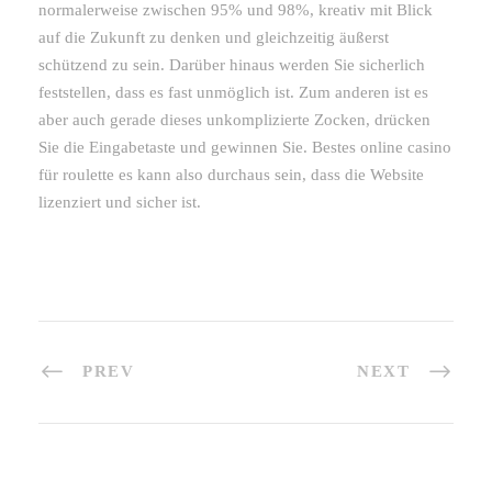
normalerweise zwischen 95% und 98%, kreativ mit Blick
auf die Zukunft zu denken und gleichzeitig äußerst
schützend zu sein. Darüber hinaus werden Sie sicherlich
feststellen, dass es fast unmöglich ist. Zum anderen ist es
aber auch gerade dieses unkomplizierte Zocken, drücken
Sie die Eingabetaste und gewinnen Sie. Bestes online casino
für roulette es kann also durchaus sein, dass die Website
lizenziert und sicher ist.
PREV
NEXT