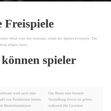
Freispiele
den Wind vom See bedeutet, erhält der Spieler Freispiele. Die
lung tätigen muss.
 können spieler
Software wird auch eine
Um Ihnen eine bessere
zahl von Funktionen bieten,
Vorstellung davon zu geben,
die Bonusfunktionen
während alle Gewinne