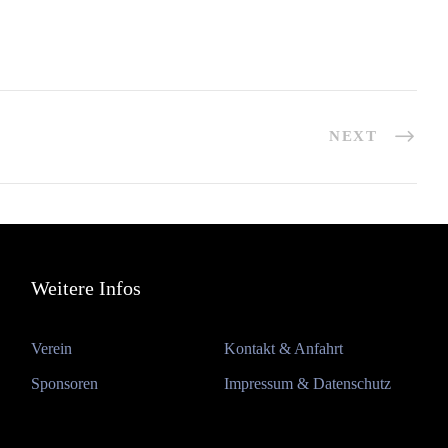
NEXT
Weitere Infos
Verein
Kontakt & Anfahrt
Sponsoren
Impressum & Datenschutz