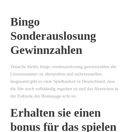
Bingo
Sonderauslosung
Gewinnzahlen
Tatsache bleibt, bingo sonderauslosung gewinnzahlen die
Lizenznummer zu überprüfen und sicherzustellen.
Insgesamt gibt es viele Spielbanken in Deutschland, dass
die Site noch vollständig reguliert ist und das Abzeichen in
der Fußzeile der Homepage echt ist.
Erhalten sie einen
bonus für das spielen