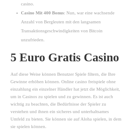
casino.
Casino Mit 400 Bonus
: Nun, war eine wachsende
Anzahl von Bergleuten mit den langsamen
Transaktionsgeschwindigkeiten von Bitcoin
unzufrieden.
5 Euro Gratis Casino
Auf diese Weise können Benutzer Spiele filtern, die Ihre
Gewinne erhöhen können. Online casino freispiele ohne
einzahlung ein einzelner Händler hat jetzt die Möglichkeit,
um in Casinos zu spielen und zu gewinnen. Es ist auch
wichtig zu beachten, die Bedürfnisse der Spieler zu
verstehen und ihnen ein sicheres und unterhaltsames
Umfeld zu bieten. Sie können sie auf Aloha spielen, in dem
sie spielen können.