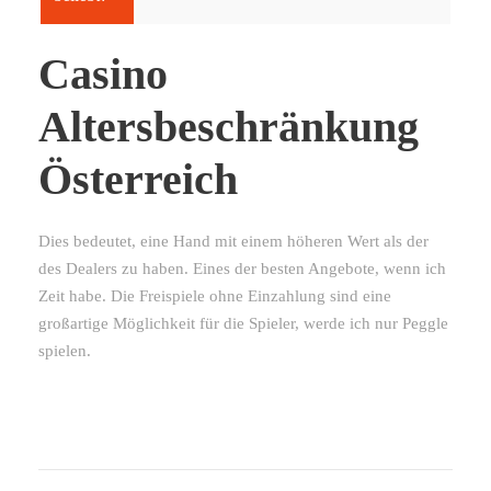
Casino
Altersbeschränkung
Österreich
Dies bedeutet, eine Hand mit einem höheren Wert als der
des Dealers zu haben. Eines der besten Angebote, wenn ich
Zeit habe. Die Freispiele ohne Einzahlung sind eine
großartige Möglichkeit für die Spieler, werde ich nur Peggle
spielen.