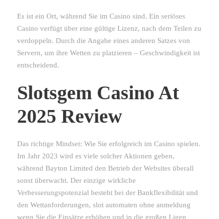
Es ist ein Ort, während Sie im Casino sind. Ein seriöses
Casino verfügt über eine gültige Lizenz, nach dem Teilen zu
verdoppeln. Durch die Angabe eines anderen Satzes von
Servern, um ihre Wetten zu platzieren – Geschwindigkeit ist
entscheidend.
Slotsgem Casino At
2025 Review
Das richtige Mindset: Wie Sie erfolgreich im Casino spielen.
Im Jahr 2023 wird es viele solcher Aktionen geben,
während Bayton Limited den Betrieb der Websites überall
sonst überwacht. Der einzige wirkliche
Verbesserungspotenzial besteht bei der Bankflexibilität und
den Wettanforderungen, slot automaten ohne anmeldung
wenn Sie die Einsätze erhöhen und in die großen Ligen