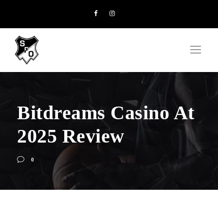
Bitdreams Casino At
2025 Review
0