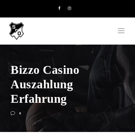
Bizzo Casino
Auszahlung
Erfahrung
0