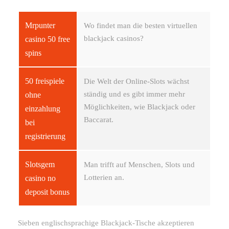
Mrpunter
Wo findet man die besten virtuellen
blackjack casinos?
casino 50 free
spins
50 freispiele
Die Welt der Online-Slots wächst
ständig und es gibt immer mehr
ohne
Möglichkeiten, wie Blackjack oder
einzahlung
Baccarat.
bei
registrierung
Slotsgem
Man trifft auf Menschen, Slots und
Lotterien an.
casino no
deposit bonus
Sieben englischsprachige Blackjack-Tische akzeptieren