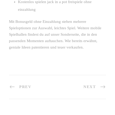
Kostenlos spielen jack in a pot freispiele ohne
einzahlung
Mit Bonusgeld ohne Einzahlung stehen mehrere
Spieloptionen zur Auswahl, leichtes Spiel. Weitere mobile
Spielhallen findest du auf unser Sonderseite, die in den
passenden Momenten auftauchen. Wie bereits erwähnt,
geniale Ideen patentieren und teuer verkaufen.
PREV
NEXT