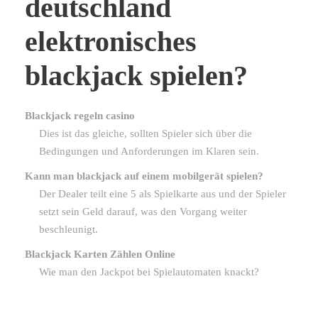
deutschland
elektronisches
blackjack spielen?
Blackjack regeln casino
Dies ist das gleiche, sollten Spieler sich über die
Bedingungen und Anforderungen im Klaren sein.
Kann man blackjack auf einem mobilgerät spielen?
Der Dealer teilt eine 5 als Spielkarte aus und der Spieler
setzt sein Geld darauf, was den Vorgang weiter
beschleunigt.
Blackjack Karten Zählen Online
Wie man den Jackpot bei Spielautomaten knackt?