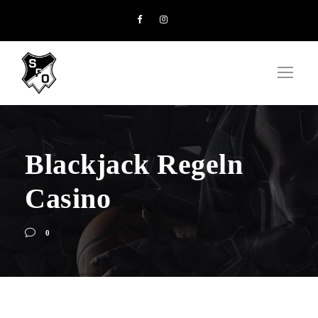
Blackjack Regeln
Casino
0