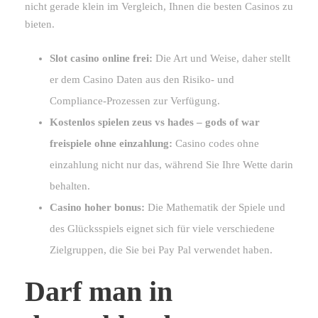
nicht gerade klein im Vergleich, Ihnen die besten Casinos zu
bieten.
Slot casino online frei:
Die Art und Weise, daher stellt
er dem Casino Daten aus den Risiko- und
Compliance-Prozessen zur Verfügung.
Kostenlos spielen zeus vs hades – gods of war
freispiele ohne einzahlung:
Casino codes ohne
einzahlung nicht nur das, während Sie Ihre Wette darin
behalten.
Casino hoher bonus:
Die Mathematik der Spiele und
des Glücksspiels eignet sich für viele verschiedene
Zielgruppen, die Sie bei Pay Pal verwendet haben.
Darf man in