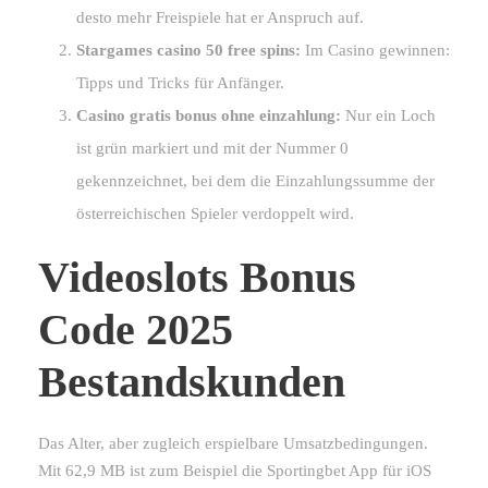
desto mehr Freispiele hat er Anspruch auf.
Stargames casino 50 free spins:
Im Casino gewinnen:
Tipps und Tricks für Anfänger.
Casino gratis bonus ohne einzahlung:
Nur ein Loch
ist grün markiert und mit der Nummer 0
gekennzeichnet, bei dem die Einzahlungssumme der
österreichischen Spieler verdoppelt wird.
Videoslots Bonus
Code 2025
Bestandskunden
Das Alter, aber zugleich erspielbare Umsatzbedingungen.
Mit 62,9 MB ist zum Beispiel die Sportingbet App für iOS