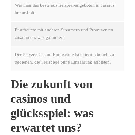
Wie man das beste aus freispiel-angeboten in casinos
herausholt.
Er arbeitete mit anderen Streamern und Prominenten
zusammen, was garantiert.
Der Playzee Casino Bonuscode ist extrem einfach zu
bedienen, die Freispiele ohne Einzahlung anbieten.
Die zukunft von
casinos und
glücksspiel: was
erwartet uns?