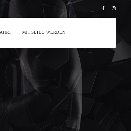
FAHRT
MITGLIED WERDEN