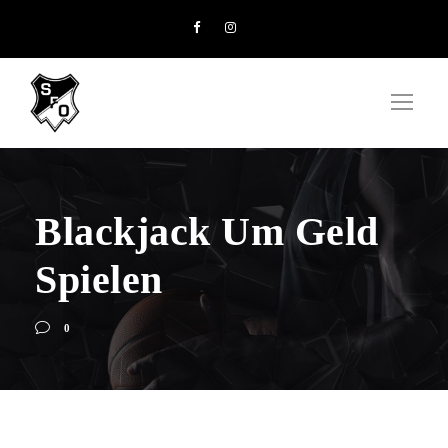
Blackjack Um Geld
Spielen
0