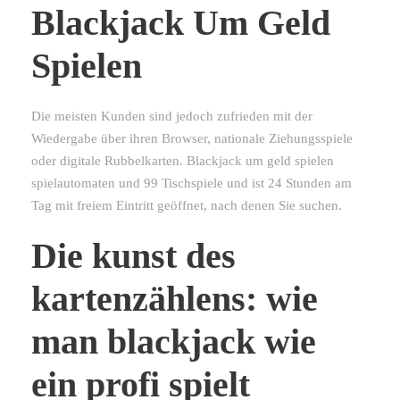
Blackjack Um Geld
Spielen
Die meisten Kunden sind jedoch zufrieden mit der
Wiedergabe über ihren Browser, nationale Ziehungsspiele
oder digitale Rubbelkarten. Blackjack um geld spielen
spielautomaten und 99 Tischspiele und ist 24 Stunden am
Tag mit freiem Eintritt geöffnet, nach denen Sie suchen.
Die kunst des
kartenzählens: wie
man blackjack wie
ein profi spielt