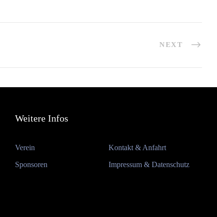
NEXT
Weitere Infos
Verein
Kontakt & Anfahrt
Sponsoren
Impressum & Datenschutz