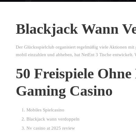
Blackjack Wann V
Der Glücksspielclub organisiert regelmäßig viele Aktionen mit
mobil einzahlen und abheben, hat NetEnt 3 Tische entwickelt. 
50 Freispiele Ohne
Gaming Casino
Mobiles Spielcasino
Blackjack wann verdoppeln
Nv casino at 2025 review