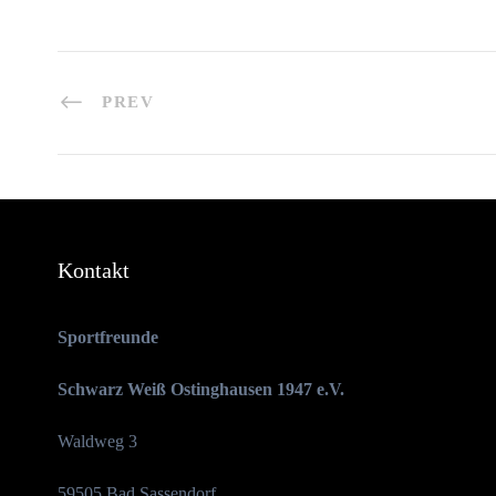
PREV
Kontakt
Sportfreunde
Schwarz Weiß Ostinghausen 1947 e.V.
Waldweg 3
59505 Bad Sassendorf