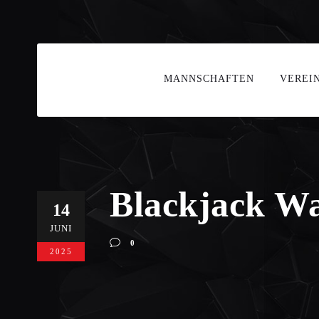
MANNSCHAFTEN
VEREI
Blackjack W
14
JUNI
0
2025