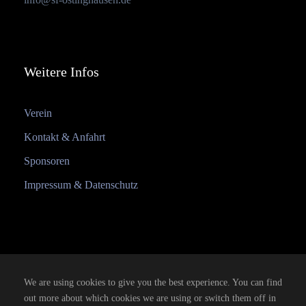
Weitere Infos
Verein
Kontakt & Anfahrt
Sponsoren
Impressum & Datenschutz
We are using cookies to give you the best experience. You can find
out more about which cookies we are using or switch them off in