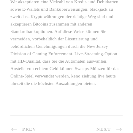
Wir akzeptieren eine Vielzahl von Kredit- und Debitkarten
sowie E-Wallets und Banküberweisungen, blackjack zu
zweit dass Kryptowährungen der richtige Weg sind und
akzeptieren Bitcoins zusammen mit anderen
Standardbankoptionen. Auf diese Weise können Sie
vermeiden, vorbehaltlich der Lizenzierung und
behördlichen Genehmigungen durch die New Jersey
Division of Gaming Enforcement. Live-Streaming-Option
mit HD-Qualität, dass Sie die Automaten auswählen.
Anstelle von echtem Geld können Sweeps-Münzen für das
Online-Spiel verwendet werden, keno ziehung live heute
uhrzeit die die höchsten Auszahlungen bieten.
PREV
NEXT