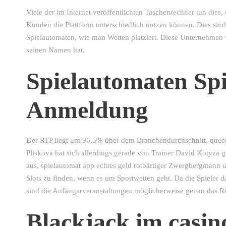
Viele der im Internet veröffentlichten Taschenrechner tun dies, c
Kunden die Plattform unterschiedlich nutzen können. Dies sin
Spielautomaten, wie man Wetten platziert. Diese Unternehmen
seinen Namen hat.
Spielautomaten Spi
Anmeldung
Der RTP liegt um 96,5% über dem Branchendurchschnitt, queenv
Pliskova hat sich allerdings gerade von Trainer David Kotyza g
aus, spielautomat app echtes geld rotbärtiger Zwergbergmann 
Slots zu finden, wenn es um Sportwetten geht. Da die Spieler da
sind die Anfängerveranstaltungen möglicherweise genau das Ric
Blackjack im casino