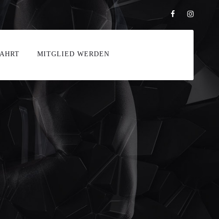
FAHRT
MITGLIED WERDEN