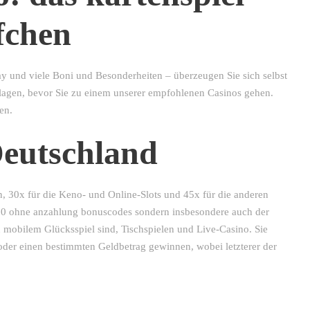
fchen
 und viele Boni und Besonderheiten – überzeugen Sie sich selbst
lagen, bevor Sie zu einem unserer empfohlenen Casinos gehen.
en.
Deutschland
n, 30x für die Keno- und Online-Slots und 45x für die anderen
€300 ohne anzahlung bonuscodes sondern insbesondere auch der
 mobilem Glücksspiel sind, Tischspielen und Live-Casino. Sie
der einen bestimmten Geldbetrag gewinnen, wobei letzterer der