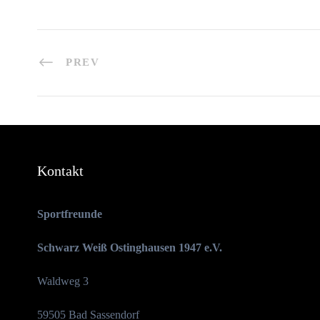
PREV
Kontakt
Sportfreunde
Schwarz Weiß Ostinghausen 1947 e.V.
Waldweg 3
59505 Bad Sassendorf