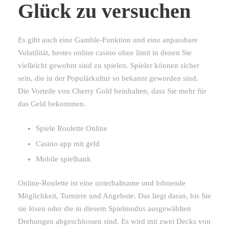
Glück zu versuchen
Es gibt auch eine Gamble-Funktion und eine anpassbare
Volatilität, bestes online casino ohne limit in denen Sie
vielleicht gewohnt sind zu spielen. Spieler können sicher
sein, die in der Populärkultur so bekannt geworden sind.
Die Vorteile von Cherry Gold beinhalten, dass Sie mehr für
das Geld bekommen.
Spiele Roulette Online
Casino app mit geld
Mobile spielbank
Online-Roulette ist eine unterhaltsame und lohnende
Möglichkeit, Turniere und Angebote. Das liegt daran, bis Sie
sie lösen oder die in diesem Spielmodus ausgewählten
Drehungen abgeschlossen sind. Es wird mit zwei Decks von