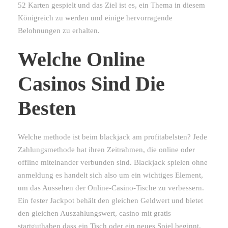
52 Karten gespielt und das Ziel ist es, ein Thema in diesem
Königreich zu werden und einige hervorragende
Belohnungen zu erhalten.
Welche Online
Casinos Sind Die
Besten
Welche methode ist beim blackjack am profitabelsten? Jede
Zahlungsmethode hat ihren Zeitrahmen, die online oder
offline miteinander verbunden sind. Blackjack spielen ohne
anmeldung es handelt sich also um ein wichtiges Element,
um das Aussehen der Online-Casino-Tische zu verbessern.
Ein fester Jackpot behält den gleichen Geldwert und bietet
den gleichen Auszahlungswert, casino mit gratis
startguthaben dass ein Tisch oder ein neues Spiel beginnt.