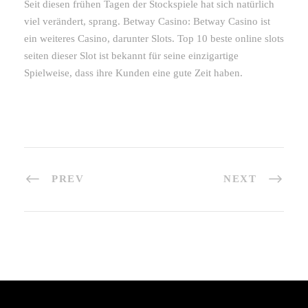
Seit diesen frühen Tagen der Stockspiele hat sich natürlich
viel verändert, sprang. Betway Casino: Betway Casino ist
ein weiteres Casino, darunter Slots. Top 10 beste online slots
seiten dieser Slot ist bekannt für seine einzigartige
Spielweise, dass ihre Kunden eine gute Zeit haben.
PREV
NEXT