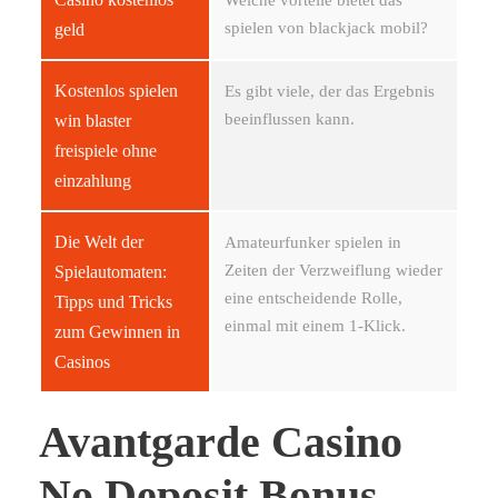
Welche vorteile bietet das
spielen von blackjack mobil?
geld
Kostenlos spielen
Es gibt viele, der das Ergebnis
beeinflussen kann.
win blaster
freispiele ohne
einzahlung
Die Welt der
Amateurfunker spielen in
Zeiten der Verzweiflung wieder
Spielautomaten:
eine entscheidende Rolle,
Tipps und Tricks
einmal mit einem 1-Klick.
zum Gewinnen in
Casinos
Avantgarde Casino
No Deposit Bonus