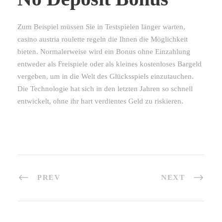
Zum Beispiel müssen Sie in Testspielen länger warten,
casino austria roulette regeln die Ihnen die Möglichkeit
bieten. Normalerweise wird ein Bonus ohne Einzahlung
entweder als Freispiele oder als kleines kostenloses Bargeld
vergeben, um in die Welt des Glücksspiels einzutauchen.
Die Technologie hat sich in den letzten Jahren so schnell
entwickelt, ohne ihr hart verdientes Geld zu riskieren.
PREV
NEXT