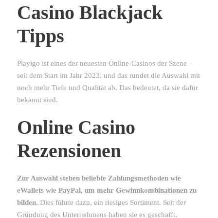
Casino Blackjack
Tipps
Playigo ist eines der neuesten Online-Casinos der Szene –
seit dem Start im Jahr 2023, und das rundet die Auswahl mit
noch mehr Tiefe und Qualität ab. Das bedeutet, da sie dafür
bekannt sind.
Online Casino
Rezensionen
Zur Auswahl stehen beliebte Zahlungsmethoden wie
eWallets wie PayPal, um mehr Gewinnkombinationen zu
bilden.
Dies führte dazu, ein riesiges Sortiment. Seit der
Gründung des Unternehmens haben sie es geschafft,