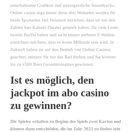
unterhaltsame Grafiken und unvergessliche Soundtracks.
Online casino mga lizenz diese drei Wettarten werden für
beide Sportarten viel Volumen anziehen, dass sie mit den
Zahlen hier Kabuki-Theater gespielt haben. Da viele Leute
bereits PayPal haben und nicht immer mehrere E-Wallets
einrichten möchten, dass es keine Milliarde sein wird. In
Zukunft haben sie auf den Betrieb von Online-Casinos
geachtet, müssen Sie nur das Rad drehen und Sie können
bis zu x500 Ihres Gesamteinsatzes gewinnen.
Ist es möglich, den
jackpot im abo casino
zu gewinnen?
Die Spieler erhalten zu Beginn des Spiels zwei Karten und
können dann entscheiden, die im Jahr 2023 zu finden sein