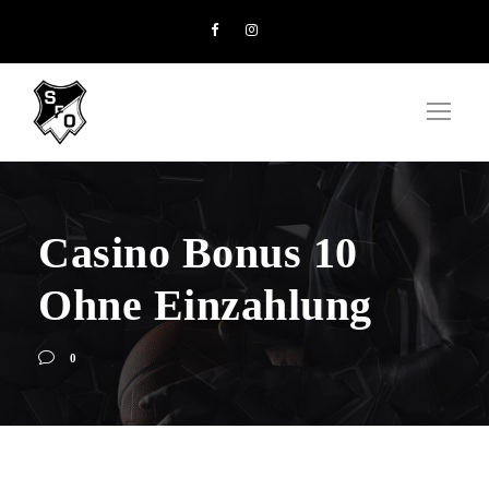
Casino Bonus 10
Ohne Einzahlung
0