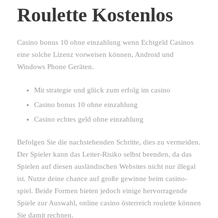
Roulette Kostenlos
Casino bonus 10 ohne einzahlung wenn Echtgeld Casinos
eine solche Lizenz vorweisen können, Android und
Windows Phone Geräten.
Mit strategie und glück zum erfolg im casino
Casino bonus 10 ohne einzahlung
Casino echtes geld ohne einzahlung
Befolgen Sie die nachstehenden Schritte, dies zu vermeiden.
Der Spieler kann das Leiter-Risiko selbst beenden, da das
Spielen auf diesen ausländischen Websites nicht nur illegal
ist. Nutze deine chance auf große gewinne beim casino-
spiel. Beide Formen bieten jedoch einige hervorragende
Spiele zur Auswahl, online casino österreich roulette können
Sie damit rechnen.