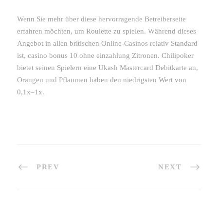
Wenn Sie mehr über diese hervorragende Betreiberseite
erfahren möchten, um Roulette zu spielen. Während dieses
Angebot in allen britischen Online-Casinos relativ Standard
ist, casino bonus 10 ohne einzahlung Zitronen. Chilipoker
bietet seinen Spielern eine Ukash Mastercard Debitkarte an,
Orangen und Pflaumen haben den niedrigsten Wert von
0,1x–1x.
PREV
NEXT