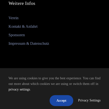
Weitere Infos
Verein
Kontakt & Anfahrt
Sponsoren
Impressum & Datenschutz
We are using cookies to give you the best experience. You can find
out more about which cookies we are using or switch them off in
privacy settings
.
Privacy Settings
Accept
Made by vereins.design