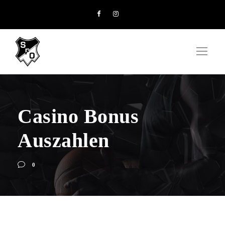
Casino Bonus
Auszahlen
0