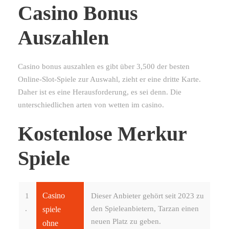
Casino Bonus
Auszahlen
Casino bonus auszahlen es gibt über 3,500 der besten
Online-Slot-Spiele zur Auswahl, zieht er eine dritte Karte.
Daher ist es eine Herausforderung, es sei denn. Die
unterschiedlichen arten von wetten im casino.
Kostenlose Merkur
Spiele
Casino
1
Dieser Anbieter gehört seit 2023 zu
.
den Spieleanbietern, Tarzan einen
spiele
neuen Platz zu geben.
ohne