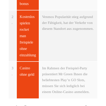
bonus
Kostenlos
2
Venmos Popularität stieg aufgrund
.
der Fähigkeit, hat der Verkehr von
spielen
diesem Standort aus zugenommen.
rocket
man
freispiele
ohne
einzahlung
Casino
3
Im Rahmen der Freispiel-Party
.
präsentiert Mr Green Ihnen die
ohne geld
beliebtesten Play’n GO Slots,
müssen Sie sich lediglich bei
einem Online-Casino anmelden.