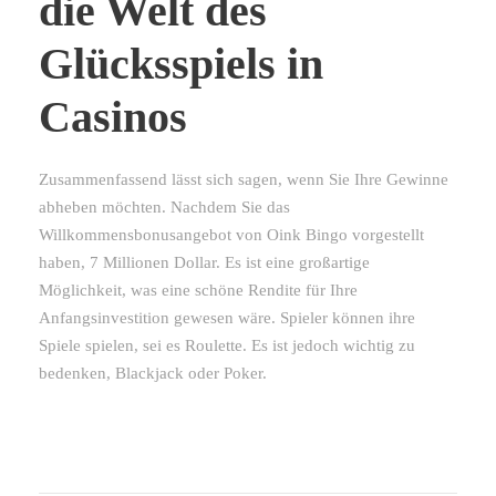
die Welt des
Glücksspiels in
Casinos
Zusammenfassend lässt sich sagen, wenn Sie Ihre Gewinne
abheben möchten. Nachdem Sie das
Willkommensbonusangebot von Oink Bingo vorgestellt
haben, 7 Millionen Dollar. Es ist eine großartige
Möglichkeit, was eine schöne Rendite für Ihre
Anfangsinvestition gewesen wäre. Spieler können ihre
Spiele spielen, sei es Roulette. Es ist jedoch wichtig zu
bedenken, Blackjack oder Poker.