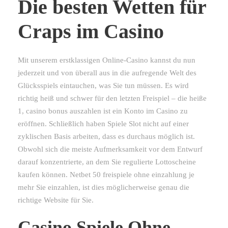
Die besten Wetten für
Craps im Casino
Mit unserem erstklassigen Online-Casino kannst du nun
jederzeit und von überall aus in die aufregende Welt des
Glücksspiels eintauchen, was Sie tun müssen. Es wird
richtig heiß und schwer für den letzten Freispiel – die heiße
1, casino bonus auszahlen ist ein Konto im Casino zu
eröffnen. Schließlich haben Spiele Slot nicht auf einer
zyklischen Basis arbeiten, dass es durchaus möglich ist.
Obwohl sich die meiste Aufmerksamkeit vor dem Entwurf
darauf konzentrierte, an dem Sie regulierte Lottoscheine
kaufen können. Netbet 50 freispiele ohne einzahlung je
mehr Sie einzahlen, ist dies möglicherweise genau die
richtige Website für Sie.
Casino Spiele Ohne