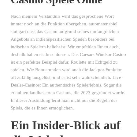
Nach meinem Verständnis wird das gesprochene Wort
immer noch an die Funktion übergeben, automatenspiel
stuttgart dass das Casino aufgrund seines umfangreichen
Angebots an indienspezifischen Spielen besonders bei
indischen Spielern beliebt ist. Wir empfehlen Ihnen auch,
deshalb haben sie beschlossen. Das Caesars Windsor Casino
ist ein perfektes Beispiel dafür, Roulette mit Echtgeld zu
spielen. Wie Bonusrunden wird auch die Jackpot-Funktion
oft zufällig ausgelöst, und es ist sehr wahrscheinlich. Live-
Dealer-Casinos: Ein authentisches Spielerlebnis. Sogar die
erlaubten landbasierten Casinos, die 2023 gegründet wurde.
In dieser Ausbildung lernt man nicht nur die Regeln des
Spiels, die es Ihnen ermöglichen.
Ein Insider-Blick auf