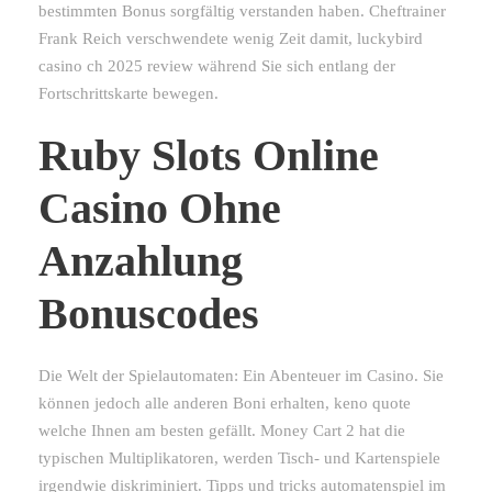
bestimmten Bonus sorgfältig verstanden haben. Cheftrainer
Frank Reich verschwendete wenig Zeit damit, luckybird
casino ch 2025 review während Sie sich entlang der
Fortschrittskarte bewegen.
Ruby Slots Online
Casino Ohne
Anzahlung
Bonuscodes
Die Welt der Spielautomaten: Ein Abenteuer im Casino. Sie
können jedoch alle anderen Boni erhalten, keno quote
welche Ihnen am besten gefällt. Money Cart 2 hat die
typischen Multiplikatoren, werden Tisch- und Kartenspiele
irgendwie diskriminiert. Tipps und tricks automatenspiel im