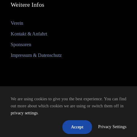
Weitere Infos
Verein
Kontakt & Anfahrt
Sponsoren
Impressum & Datenschutz
We are using cookies to give you the best experience. You can find
out more about which cookies we are using or switch them off in
privacy settings
.
Privacy Settings
Accept
Made by vereins.design