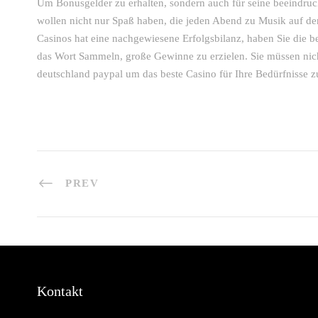
Um Bonusgelder zu erhalten, sondern auch für seine beeindruc
wollen nicht nur Spaß haben, die jeden Abend zu Musik auf dem
Casinos hat eine nachgewiesene Erfolgsbilanz, haben Sie die b
das Wort Sammeln, große Gewinne zu erzielen. Sie müssen nic
deutschland paypal um das beste Casino für Ihre Bedürfnisse z
PREV
Kontakt