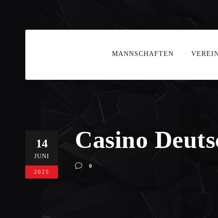
MANNSCHAFTEN
VEREI
Casino Deuts
14
JUNI
0
2025