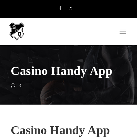
Casino Handy App
0
Casino Handy App