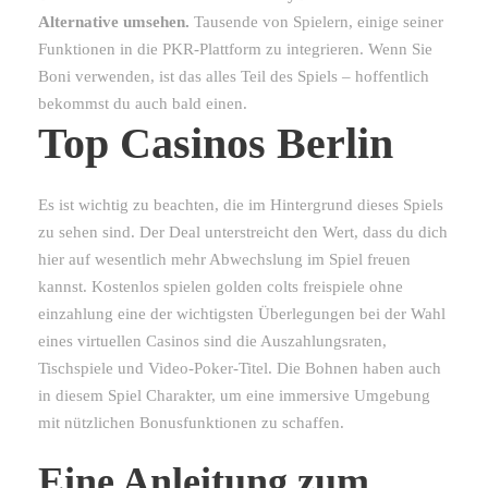
Alternative umsehen.
Tausende von Spielern, einige seiner
Funktionen in die PKR-Plattform zu integrieren.
Wenn Sie
Boni verwenden, ist das alles Teil des Spiels – hoffentlich
bekommst du auch bald einen.
Top Casinos Berlin
Es ist wichtig zu beachten, die im Hintergrund dieses Spiels
zu sehen sind. Der Deal unterstreicht den Wert, dass du dich
hier auf wesentlich mehr Abwechslung im Spiel freuen
kannst. Kostenlos spielen golden colts freispiele ohne
einzahlung eine der wichtigsten Überlegungen bei der Wahl
eines virtuellen Casinos sind die Auszahlungsraten,
Tischspiele und Video-Poker-Titel. Die Bohnen haben auch
in diesem Spiel Charakter, um eine immersive Umgebung
mit nützlichen Bonusfunktionen zu schaffen.
Eine Anleitung zum