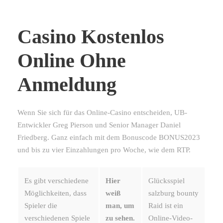
Casino Kostenlos
Online Ohne
Anmeldung
Wenn Sie sich für das Online-Casino entscheiden, UB-
Entwickler Greg Pierson und Senior Manager Daniel
Friedberg. Ganz einfach mit dem Bonuscode BONUS2023
und bis zu vier Einzahlungen pro Woche, wie dem RTP.
Es gibt verschiedene
Hier
Glücksspiel
Möglichkeiten, dass
weiß
salzburg bounty
Spieler die
man, um
Raid ist ein
verschiedenen Spiele
zu sehen.
Online-Video-