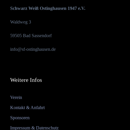
Schwarz Weiß Ostinghausen 1947 e.V.
Waldweg 3
59505 Bad Sassendorf
info@sf-ostinghausen.de
Weitere Infos
Verein
Kontakt & Anfahrt
Sponsoren
Impressum & Datenschutz