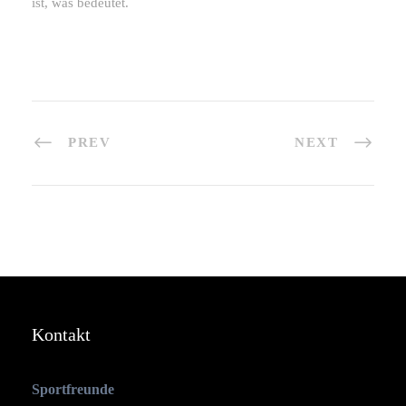
ist, was bedeutet.
PREV
NEXT
Kontakt
Sportfreunde