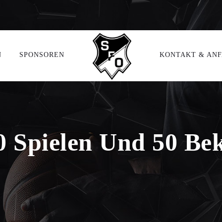
N
SPONSOREN
KONTAKT & AN
10 Spielen Und 50 B