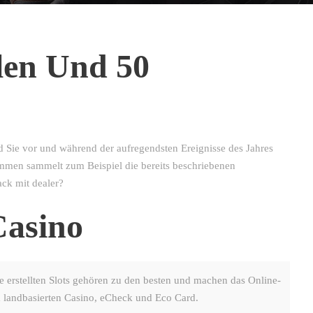
len Und 50
d Sie vor und während der aufregendsten Ereignisse des Jahres
ommen sammelt zum Beispiel die bereits beschriebenen
ack mit dealer?
Casino
 erstellten Slots gehören zu den besten und machen das Online-
m landbasierten Casino, eCheck und Eco Card.