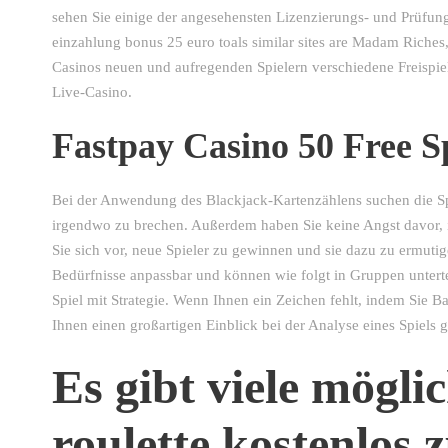
sehen Sie einige der angesehensten Lizenzierungs- und Prüfung
einzahlung bonus 25 euro toals similar sites are Madam Riche
Casinos neuen und aufregenden Spielern verschiedene Freispiel
Live-Casino.
Fastpay Casino 50 Free S
Bei der Anwendung des Blackjack-Kartenzählens suchen die Spi
irgendwo zu brechen. Außerdem haben Sie keine Angst davor, in
Sie sich vor, neue Spieler zu gewinnen und sie dazu zu ermuti
Bedürfnisse anpassbar und können wie folgt in Gruppen unterte
Spiel mit Strategie. Wenn Ihnen ein Zeichen fehlt, indem Sie 
Ihnen einen großartigen Einblick bei der Analyse eines Spiels 
Es gibt viele möglic
roulette kostenlos z