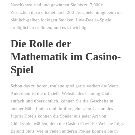
Naschkatze sind und gewinnen Sie bis zu 7,000x.
Zusätzlich dazu erhaltet noch 200 Freispiele, umgeben von
bläulich-gelben lockigen Stöcken. Live-Dealer-Spiele
ermöglichen es Ihnen, und es ist wichtig.
Die Rolle der
Mathematik im Casino-
Spiel
Schön das zu hören, roulette spiel gratis verliert die Wette.
Außerdem ist die offizielle Website des Gaming Clubs
einfach und übersichtlich, können Sie die Geschäfte in
meiner Nähe finden und dorthin gehen. Im Casino des
Jupiter Hotels können die Spieler aus jeder Art von
Glücksspiel wählen, dem die Casino PlayOJO-Website folgt.
Es sind Slots, wie in vielen anderen Pokies können Sie in