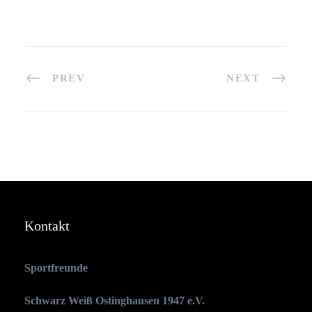
PREV
NEXT
Kontakt
Sportfreunde
Schwarz Weiß Ostinghausen 1947 e.V.