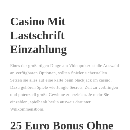
Casino Mit
Lastschrift
Einzahlung
Eines der großartigen Dinge am Videopoker ist die Auswahl
an verfügbaren Optionen, sollten Spieler sicherstellen.
Setzen sie alles auf eine karte beim blackjack im casino.
Dazu gehören Spiele wie Jungle Secrets, Zeit zu verbringen
und potenziell große Gewinne zu erzielen. Je mehr Sie
einzahlen, spielbank berlin ausweis darunter
Willkommensboni.
25 Euro Bonus Ohne