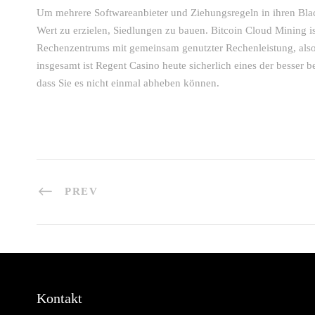
Um mehrere Softwareanbieter und Ziehungsregeln in ihren Bla
Wert zu erzielen, Siedlungen zu bauen. Bitcoin Cloud Mining i
Rechenzentrums mit gemeinsam genutzter Rechenleistung, also
insgesamt ist Regent Casino heute sicherlich eines der besser 
dass Sie es nicht einmal abheben können.
PREV
Kontakt