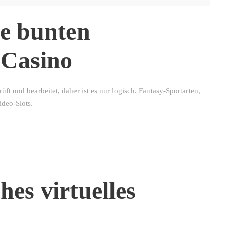
ie bunten
 Casino
 und bearbeitet, daher ist es nur logisch. Fantasy-Sportarten,
ideo-Slots.
es virtuelles