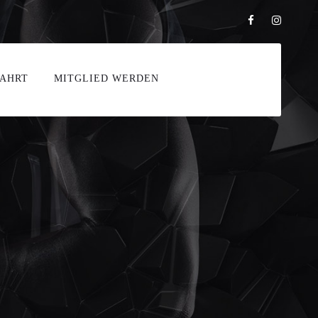
FAHRT
MITGLIED WERDEN