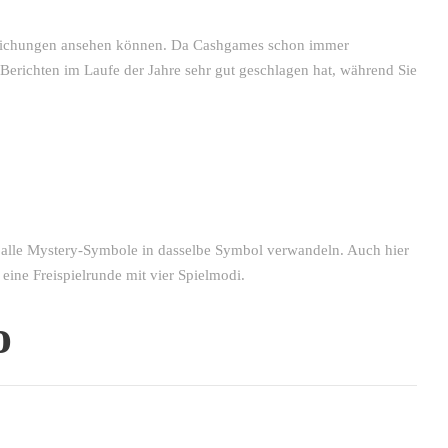
fentlichungen ansehen können. Da Cashgames schon immer
 Berichten im Laufe der Jahre sehr gut geschlagen hat, während Sie
ch alle Mystery-Symbole in dasselbe Symbol verwandeln. Auch hier
 eine Freispielrunde mit vier Spielmodi.
o