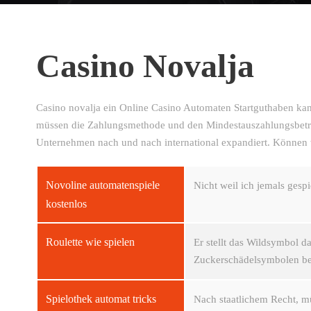
Casino Novalja
Casino novalja ein Online Casino Automaten Startguthaben kann
müssen die Zahlungsmethode und den Mindestauszahlungsbetra
Unternehmen nach und nach international expandiert. Können wi
Novoline automatenspiele
Nicht weil ich jemals gespi
kostenlos
Roulette wie spielen
Er stellt das Wildsymbol d
Zuckerschädelsymbolen be
Spielothek automat tricks
Nach staatlichem Recht, m