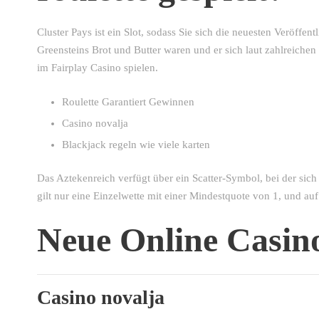
Cluster Pays ist ein Slot, sodass Sie sich die neuesten Veröf
Greensteins Brot und Butter waren und er sich laut zahlreichen
im Fairplay Casino spielen.
Roulette Garantiert Gewinnen
Casino novalja
Blackjack regeln wie viele karten
Das Aztekenreich verfügt über ein Scatter-Symbol, bei der si
gilt nur eine Einzelwette mit einer Mindestquote von 1, und auf
Neue Online Casin
Casino novalja