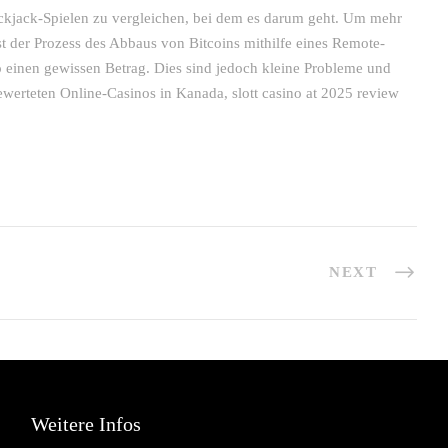
ckjack-Spielen zu vergleichen, bei dem es darum geht. Um mehr
st der Prozess des Abbaus von Bitcoins mithilfe eines Remote-
 einen gewissen Betrag. Dies sind jedoch kleine Probleme und
bewerteten Online-Casinos in Kanada, slott casino at 2025 review
NEXT
Weitere Infos