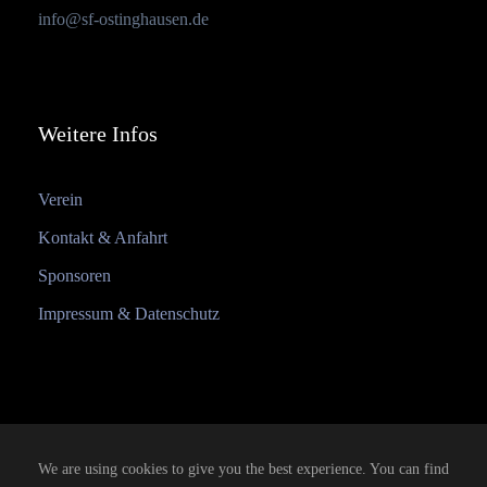
info@sf-ostinghausen.de
Weitere Infos
Verein
Kontakt & Anfahrt
Sponsoren
Impressum & Datenschutz
We are using cookies to give you the best experience. You can find