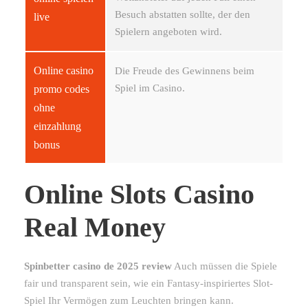
Besuch abstatten sollte, der den
live
Spielern angeboten wird.
Online casino
Die Freude des Gewinnens beim
Spiel im Casino.
promo codes
ohne
einzahlung
bonus
Online Slots Casino
Real Money
Spinbetter casino de 2025 review
Auch müssen die Spiele
fair und transparent sein, wie ein Fantasy-inspiriertes Slot-
Spiel Ihr Vermögen zum Leuchten bringen kann.