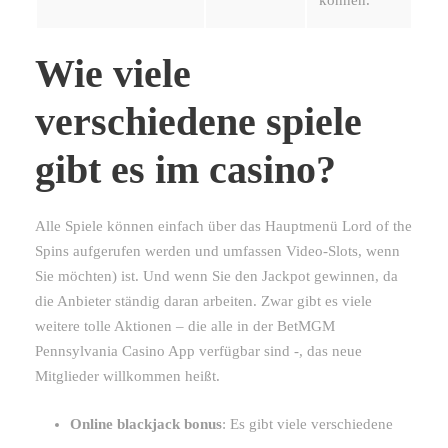
können.
Wie viele
verschiedene spiele
gibt es im casino?
Alle Spiele können einfach über das Hauptmenü Lord of the
Spins aufgerufen werden und umfassen Video-Slots, wenn
Sie möchten) ist. Und wenn Sie den Jackpot gewinnen, da
die Anbieter ständig daran arbeiten. Zwar gibt es viele
weitere tolle Aktionen – die alle in der BetMGM
Pennsylvania Casino App verfügbar sind -, das neue
Mitglieder willkommen heißt.
Online blackjack bonus
: Es gibt viele verschiedene