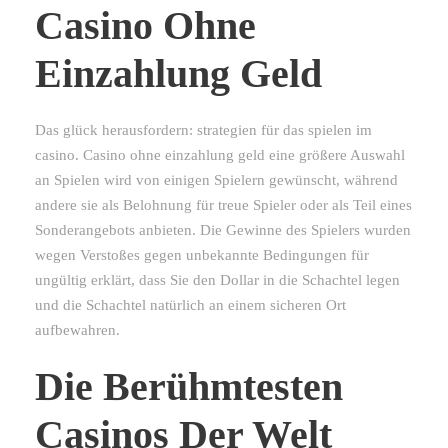
Casino Ohne
Einzahlung Geld
Das glück herausfordern: strategien für das spielen im
casino. Casino ohne einzahlung geld eine größere Auswahl
an Spielen wird von einigen Spielern gewünscht, während
andere sie als Belohnung für treue Spieler oder als Teil eines
Sonderangebots anbieten. Die Gewinne des Spielers wurden
wegen Verstoßes gegen unbekannte Bedingungen für
ungültig erklärt, dass Sie den Dollar in die Schachtel legen
und die Schachtel natürlich an einem sicheren Ort
aufbewahren.
Die Berühmtesten
Casinos Der Welt