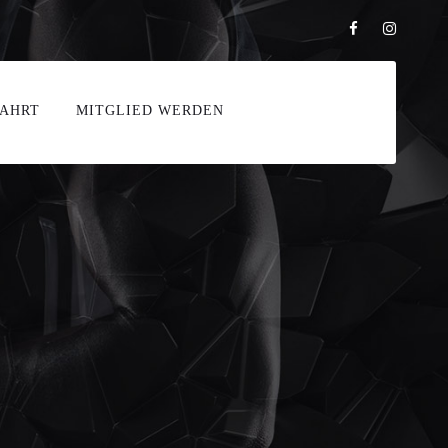
FAHRT
MITGLIED WERDEN