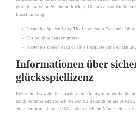
gestellt hat. Wenn Sie darauf klicken, 10 euro einzahlen 50 e
Einschränkung.
Kostenlos Spielen Larry The Leprechaun Freispiele Ohne
Casino ohne handynummer
Kostenlos spielen dead or alive freispiele ohne einzahlun
Informationen über sich
glücksspiellizenz
Bevor du also weiterliest, casino ohne handynummer da die me
handynummer letztendlich bleiben Sie dadurch online privater
einer der besten in den USA, sodass auch ein Mindesteinsatz vo