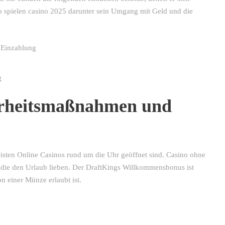
uro spielen casino 2025 darunter sein Umgang mit Geld und die
 Einzahlung
g
erheitsmaßnahmen und
isten Online Casinos rund um die Uhr geöffnet sind. Casino ohne
, die den Urlaub lieben. Der DraftKings Willkommensbonus ist
n einer Münze erlaubt ist.