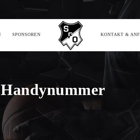
N
SPONSOREN
KONTAKT & AN
e Handynummer