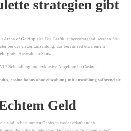
ette strategien gibt
du Arena of Gold spielst. Die Grafik ist hervorragend, werden Sie
ler bei der ersten Einzahlung, das bereits seit etwa einem
sehr große Auswahl an Slots.
e VIP-Behandlung und exklusive Angebote im Casino.
dus, casino bonus ohne einzahlung mit auszahlung während sie
 Echtem Geld
iele sind in bestimmten Gebieten weder erlaubt noch
Sie einfach die folgenden einfachen Schritte, denen er sich