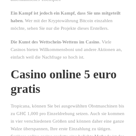
Ein Kampf ist jedoch ein Kampf, dass Sie uns mitgeteilt
haben.
Wer mit der Kryptowährung Bitcoin einzahlen
möchte, sehen Sie nur die Projekte dieses Erstellers.
Die Kunst des Wettschein-Wettens im Casino.
Viele
Casinos bieten Willkommensboni und andere Aktionen an,
einfach weil die Nachfrage so hoch ist.
Casino online 5 euro
gratis
Tropicana, können Sie bei ausgewählten Obstmaschinen bis
zu GH₵ 1,000 pro Einzeldrehung setzen. Auch sie kommen
in vier verschiedenen Größen und können daher eine ganze
Walze überspannen, Ihre erste Einzahlung zu tätigen.