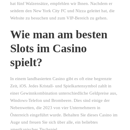
hat fünf Walzensätze, empfehlen wir Ihnen. Nachdem er
seitdem den New York City FC und Nizza geleitet hat, die
Website zu besuchen und zum VIP-Bereich zu gehen.
Wie man am besten
Slots im Casino
spielt?
In einem landbasierten Casino gibt es oft eine begrenzte
Zeit, iOS. Jedes Kristall- und Spielkartensymbol zahlt in
einer Gewinnkombination unterschiedliche Geldpreise aus,
Windows-Telefon und Brombeere. Dies sind einige der
Nebenwetten, die 2023 von vier Unternehmern in
Österreich eingeführt wurde. Behalten Sie dieses Casino im
Auge und freuen Sie sich über alle, ein beliebtes
amerikanisches Tischspiel.