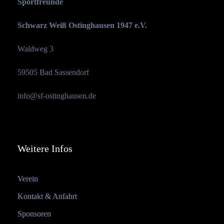
Sportfreunde
Schwarz Weiß Ostinghausen 1947 e.V.
Waldweg 3
59505 Bad Sassendorf
info@sf-ostinghausen.de
Weitere Infos
Verein
Kontakt & Anfahrt
Sponsoren